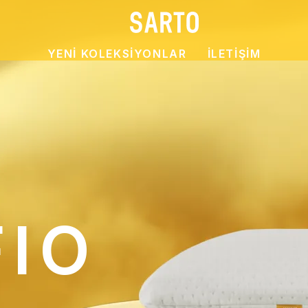
YENİ KOLEKSİYONLAR
İLETİŞİM
Main
navigation
FIO