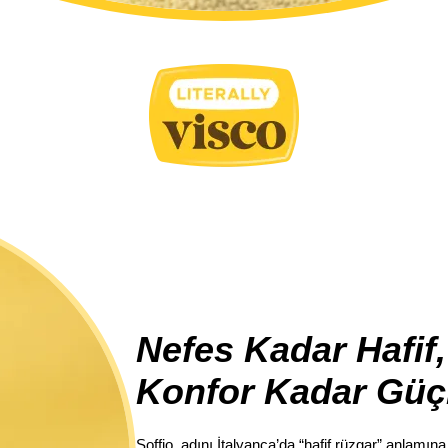
Icon
Nefes Kadar Hafif,
Konfor Kadar Güç
Soffio, adını İtalyanca’da “hafif rüzgar” anlamına