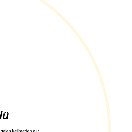
lü
 gelen kelimeden alır 