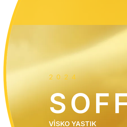
Ana
içeriğe
atla
2024
SOF
VİSKO YASTIK